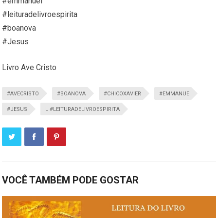
#emmanuel
#leituradelivroespirita
#boanova
#Jesus
Livro Ave Cristo
#AVECRISTO
#BOANOVA
#CHICOXAVIER
#EMMANUE
#JESUS
L #LEITURADELIVROESPIRITA
VOCÊ TAMBÉM PODE GOSTAR