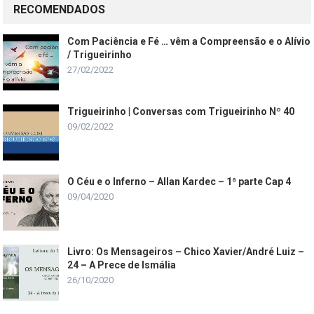
RECOMENDADOS
Com Paciência e Fé … vêm a Compreensão e o Alívio
/ Trigueirinho
27/02/2022
Trigueirinho | Conversas com Trigueirinho Nº 40
09/02/2022
O Céu e o Inferno – Allan Kardec – 1ª parte Cap 4
09/04/2020
Livro: Os Mensageiros – Chico Xavier/André Luiz –
24 – A Prece de Ismália
26/10/2020