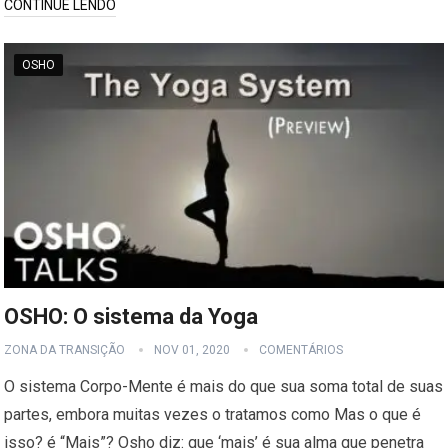
CONTINUE LENDO
OSHO
OSHO: O sistema da Yoga
ZONA DA TRANSIÇÃO
NOV 01, 2020
COMENTÁRIOS
O sistema Corpo-Mente é mais do que sua soma total de suas
partes, embora muitas vezes o tratamos como Mas o que é
isso? é “Mais”? Osho diz: que ‘mais’ é sua alma que penetra