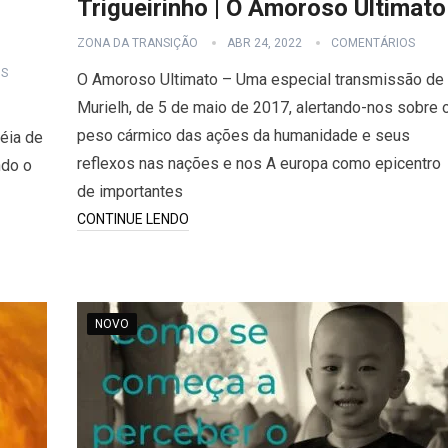
Trigueirinho | O Amoroso Ultimato
ZONA DA TRANSIÇÃO
ABR 24, 2022
COMENTÁRIOS
OS
O Amoroso Ultimato – Uma especial transmissão de
Murielh, de 5 de maio de 2017, alertando-nos sobre 
peso cármico das ações da humanidade e seus
éia de
reflexos nas nações e nos A europa como epicentro
ndo o
de importantes
CONTINUE LENDO
NOVO