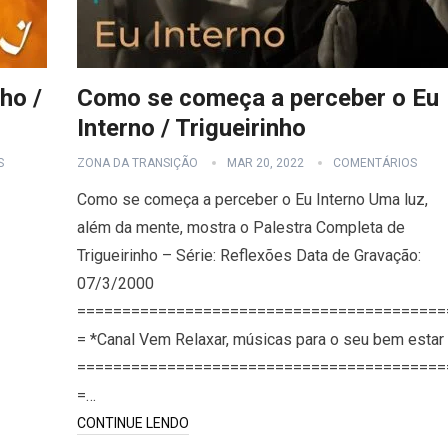
ho /
Como se começa a perceber o Eu
Interno / Trigueirinho
S
ZONA DA TRANSIÇÃO
MAR 20, 2022
COMENTÁRIOS
Como se começa a perceber o Eu Interno Uma luz,
além da mente, mostra o Palestra Completa de
Trigueirinho – Série: Reflexões Data de Gravação:
07/3/2000
=========================================
= *Canal Vem Relaxar, músicas para o seu bem estar
=========================================
=…
CONTINUE LENDO