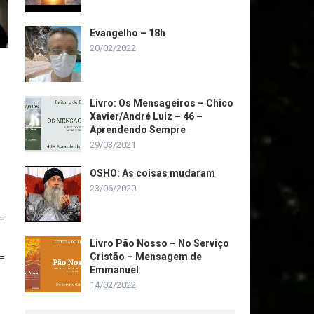
Evangelho – 18h
20/02/2022
Livro: Os Mensageiros – Chico
Xavier/André Luiz – 46 –
Aprendendo Sempre
29/03/2021
OSHO: As coisas mudaram
23/06/2020
=
Livro Pão Nosso – No Serviço
=
Cristão – Mensagem de
Emmanuel
14/02/2022