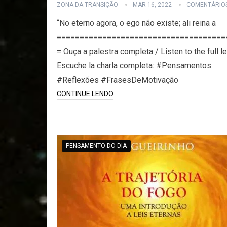
ZONA DA TRANSIÇÃO
MAR 16, 2022
COMENTÁRIO
“No eterno agora, o ego não existe; ali reina a
=====================================
= Ouça a palestra completa / Listen to the full le
Escuche la charla completa: #Pensamentos
#Reflexões #FrasesDeMotivação
CONTINUE LENDO
PENSAMENTO DO DIA