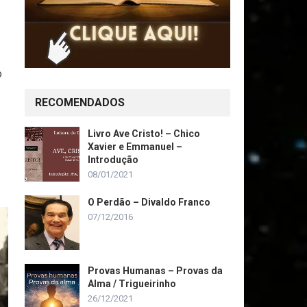
o
RECOMENDADOS
Livro Ave Cristo! – Chico
Xavier e Emmanuel –
Introdução
08/01/2021
O Perdão – Divaldo Franco
07/12/2016
Provas Humanas – Provas da
Alma / Trigueirinho
26/12/2021