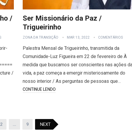
ho /
Ser Missionário da Paz /
Trigueirinho
S
ZONA DA TRANSIÇÃO
MAR 13, 2022
COMENTÁRIOS
rir-
Palestra Mensal de Trigueirinho, transmitida da
Comunidade-Luz Figueira em 22 de fevereiro de À
=====
medida que buscamos ser conscientes nas ações d
cture /
vida, a paz começa a emergir misteriosamente do
nosso interior / As perguntas de pessoas que…
CONTINUE LENDO
2
…
9
NEXT