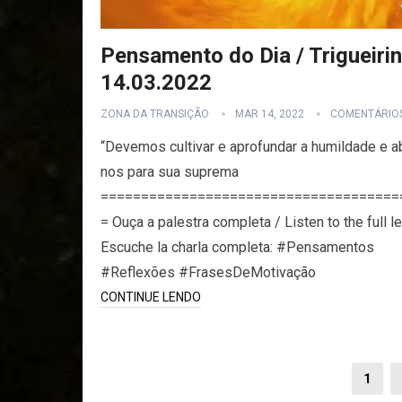
Pensamento do Dia / Trigueirin
14.03.2022
ZONA DA TRANSIÇÃO
MAR 14, 2022
COMENTÁRIO
“Devemos cultivar e aprofundar a humildade e ab
nos para sua suprema
=====================================
= Ouça a palestra completa / Listen to the full le
Escuche la charla completa: #Pensamentos
#Reflexões #FrasesDeMotivação
CONTINUE LENDO
Paginação
1
de