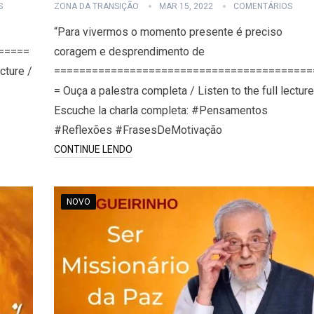
S
ZONA DA TRANSIÇÃO
MAR 15, 2022
COMENTÁRIOS
“Para vivermos o momento presente é preciso
=====
coragem e desprendimento de
cture /
=========================================
= Ouça a palestra completa / Listen to the full lecture
Escuche la charla completa: #Pensamentos
#Reflexões #FrasesDeMotivação
CONTINUE LENDO
NOVO