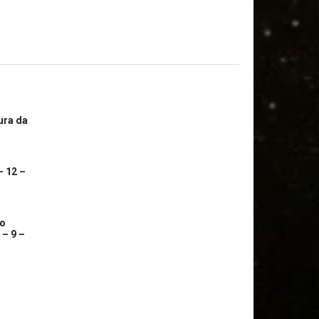
ura da
– 12 –
co
 – 9 –