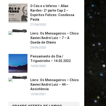
O Céu e o Inferno – Allan
Kardec- 2ª parte Cap 2 –
Espiritos Felizes: Condessa
Paula
27/04/2020
Livro: Os Mensageiros – Chico
Xavier/André Luiz – 7 – A
Queda de Otávio
29/06/2020
Pensamento do Dia /
Trigueirinho – 14.02.2022
14/02/2022
Livro: Os Mensageiros – Chico
Xavier/André Luiz – 44 –
Assistência
15/03/2021