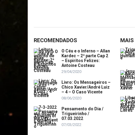
RECOMENDADOS
MAIS
O Céu e o Inferno – Allan
Kardec – 2ª parte Cap 2
– Espiritos Felizes:
Antoine Costeau
29/04/2020
Livro: Os Mensageiros –
Chico Xavier/André Luiz
– 4 – O Caso Vicente
08/06/2020
Pensamento do Dia /
Trigueirinho /
07.03.2022
07/03/2022