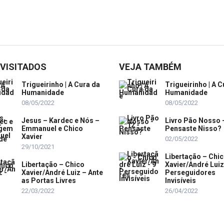
 VISITADOS
VEJA TAMBÉM
Trigueirinho | A Cura da
Trigueirinho | A C
Humanidade
Humanidade
08/05/2022
08/05/2022
Jesus – Kardec e Nós –
Livro Pão Nosso 
Emmanuel e Chico
Pensaste Nisso?
Xavier
02/05/2022
29/10/2021
Libertação – Chi
Libertação – Chico
Xavier/André Luiz
Xavier/André Luiz – Ante
Perseguidores
as Portas Livres
Invisíveis
22/03/2022
26/04/2022