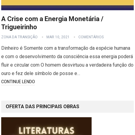
A Crise com a Energia Monetária /
Trigueirinho
ZONA DA TRANSIÇÃO
MAR 10, 2021
COMENTÁRIOS
Dinhe­iro é Somen­te com a transformaç­ão da espéc­ie humana
e com o de­senvolvimento da con­sciência essa energia poderá
fl­uir e circular com O homem desvirtuou a verdadeira fu­nção do
ouro e fez dele símbolo de posse e…
CONTINUE LENDO
OFERTA DAS PRINCIPAIS OBRAS