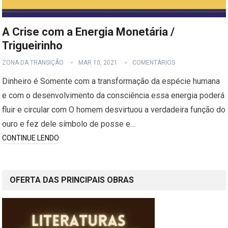
A Crise com a Energia Monetária /
Trigueirinho
ZONA DA TRANSIÇÃO
MAR 10, 2021
COMENTÁRIOS
Dinhe­iro é Somen­te com a transformaç­ão da espéc­ie humana
e com o de­senvolvimento da con­sciência essa energia poderá
fl­uir e circular com O homem desvirtuou a verdadeira fu­nção do
ouro e fez dele símbolo de posse e…
CONTINUE LENDO
OFERTA DAS PRINCIPAIS OBRAS