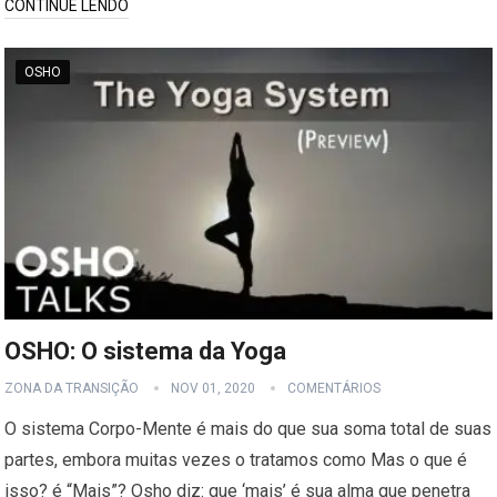
CONTINUE LENDO
OSHO
OSHO: O sistema da Yoga
ZONA DA TRANSIÇÃO
NOV 01, 2020
COMENTÁRIOS
O sistema Corpo-Mente é mais do que sua soma total de suas
partes, embora muitas vezes o tratamos como Mas o que é
isso? é “Mais”? Osho diz: que ‘mais’ é sua alma que penetra