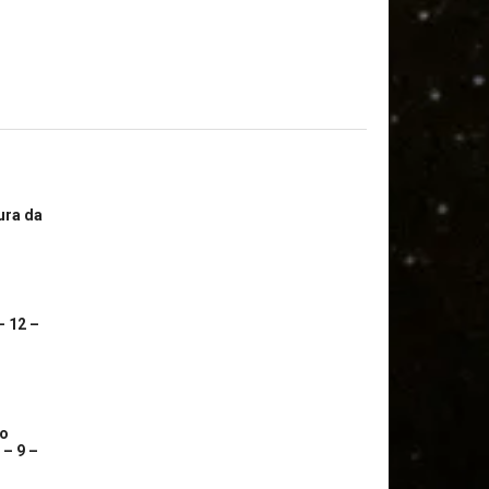
ura da
– 12 –
co
 – 9 –