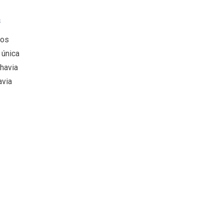
S
dos
 única
havia
avia