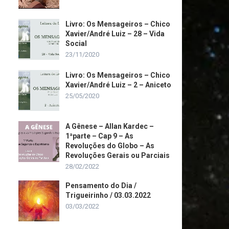
Livro: Os Mensageiros – Chico
Xavier/André Luiz – 28 – Vida
Social
23/11/2020
Livro: Os Mensageiros – Chico
Xavier/André Luiz – 2 – Aniceto
25/05/2020
A Gênese – Allan Kardec –
1ªparte – Cap 9 – As
Revoluções do Globo – As
Revoluções Gerais ou Parciais
28/02/2022
Pensamento do Dia /
Trigueirinho / 03.03.2022
03/03/2022