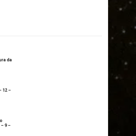
ura da
– 12 –
co
 – 9 –