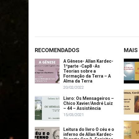
RECOMENDADOS
MAIS
A Gênese- Allan Kardec-
1ªparte -Cap8 -As
Teorias sobre a
Formação da Terra – A
Alma da Terra
20/02/2022
Livro: Os Mensageiros –
Chico Xavier/André Luiz
– 44 – Assistência
15/03/2021
Leitura do livro O céu e o
inferno de Allan Kardec-