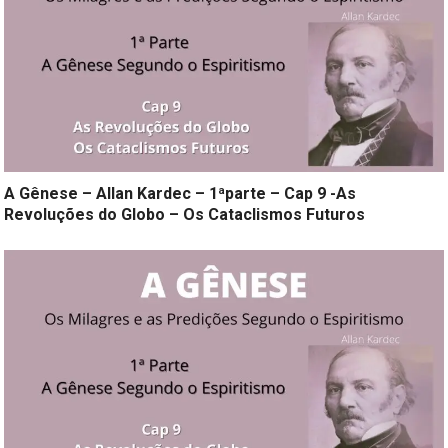
A Gênese – Allan Kardec – 1ªparte – Cap 9 -As
Revoluções do Globo – Os Cataclismos Futuros