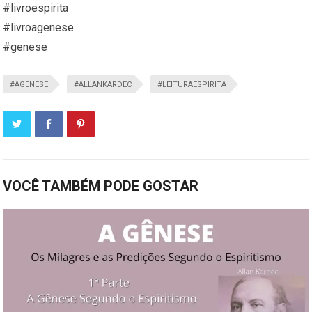
#livroespirita
#livroagenese
#genese
#AGENESE
#ALLANKARDEC
#LEITURAESPIRITA
VOCÊ TAMBÉM PODE GOSTAR