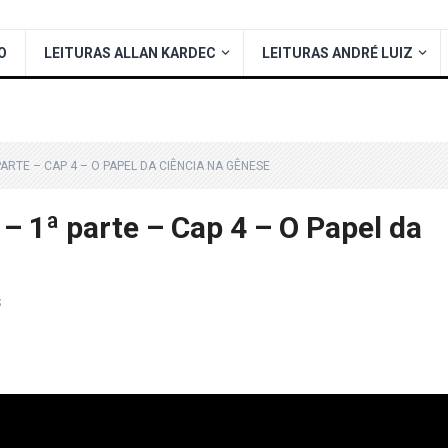
O
LEITURAS ALLAN KARDEC
LEITURAS ANDRÉ LUIZ
ARTE – CAP 4 – O PAPEL DA CIÊNCIA NA GÊNESE
– 1ª parte – Cap 4 – O Papel da
S