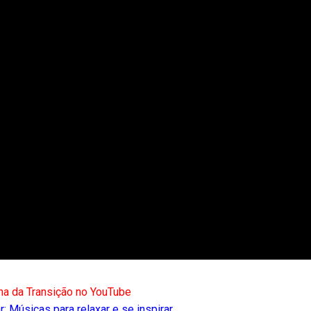
na da Transição no YouTube
: Músicas para relaxar e se inspirar