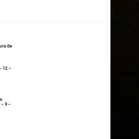
ura da
– 12 –
co
 – 9 –