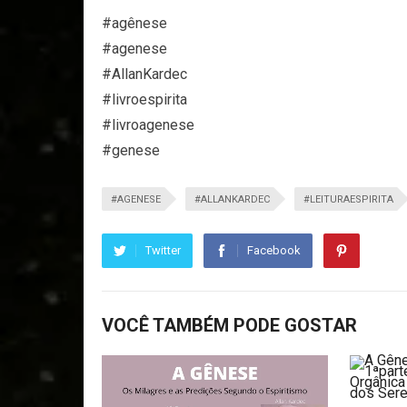
#agênese
#agenese
#AllanKardec
#livroespirita
#livroagenese
#genese
#AGENESE
#ALLANKARDEC
#LEITURAESPIRITA
Twitter
Facebook
VOCÊ TAMBÉM PODE GOSTAR