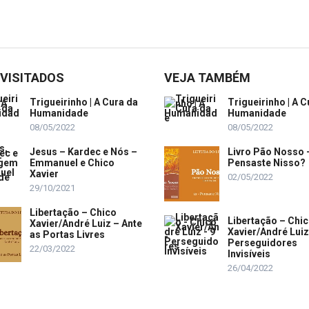
 VISITADOS
VEJA TAMBÉM
Trigueirinho | A Cura da
Trigueirinho | A C
Humanidade
Humanidade
08/05/2022
08/05/2022
Jesus – Kardec e Nós –
Livro Pão Nosso 
Emmanuel e Chico
Pensaste Nisso?
Xavier
02/05/2022
29/10/2021
Libertação – Chico
Libertação – Chi
Xavier/André Luiz – Ante
Xavier/André Luiz
as Portas Livres
Perseguidores
22/03/2022
Invisíveis
26/04/2022