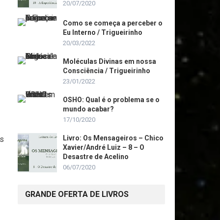
20/07/2020
Como se começa a perceber o
Eu Interno / Trigueirinho
20/03/2022
Moléculas Divinas em nossa
Consciência / Trigueirinho
23/01/2022
OSHO: Qual é o problema se o
mundo acabar?
17/10/2020
Livro: Os Mensageiros – Chico
os
Xavier/André Luiz – 8 – O
Desastre de Acelino
06/07/2020
GRANDE OFERTA DE LIVROS