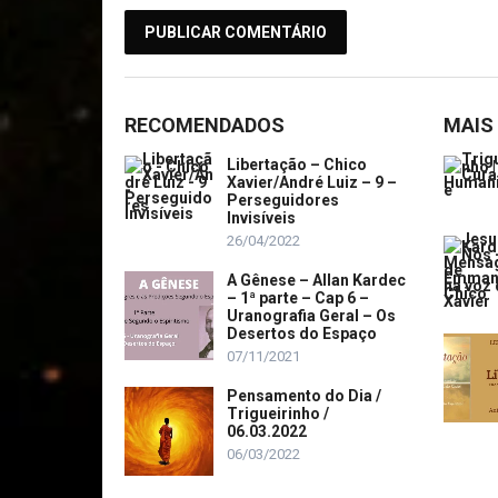
RECOMENDADOS
MAIS
Libertação – Chico
Xavier/André Luiz – 9 –
Perseguidores
Invisíveis
26/04/2022
A Gênese – Allan Kardec
– 1ª parte – Cap 6 –
Uranografia Geral – Os
Desertos do Espaço
07/11/2021
Pensamento do Dia /
Trigueirinho /
06.03.2022
06/03/2022