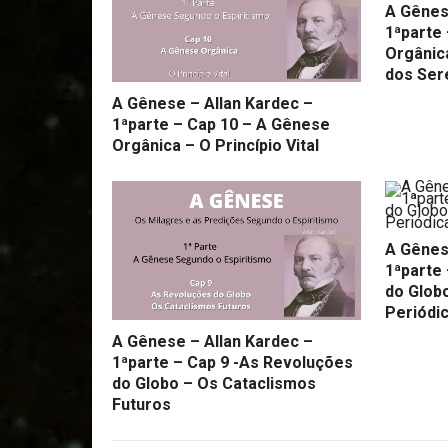
A Gênes
1ªparte
Orgânic
dos Ser
A Gênese – Allan Kardec –
1ªparte – Cap 10 – A Gênese
Orgânica – O Princípio Vital
A Gênes
1ªparte
do Glob
Periódi
A Gênese – Allan Kardec –
1ªparte – Cap 9 -As Revoluções
do Globo – Os Cataclismos
Futuros