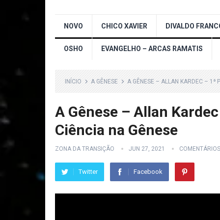
NOVO
CHICO XAVIER
DIVALDO FRANC
OSHO
EVANGELHO – ARCAS RAMATIS
INÍCIO
A GÊNESE
A GÊNESE – ALLAN KARDEC – 1ª P
A Gênese – Allan Kardec 
Ciência na Gênese
ZONA DA TRANSIÇÃO
JUN 27, 2021
COMENTÁRIO
Twitter
Facebook