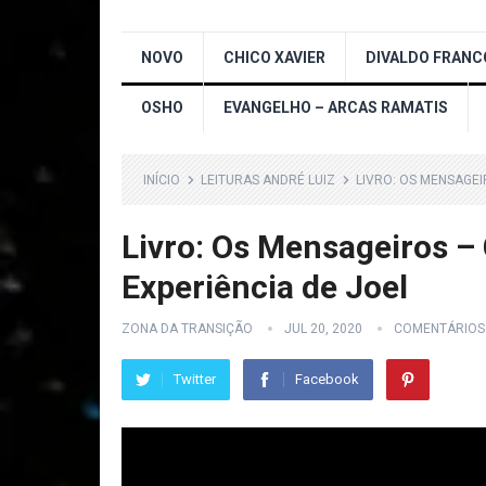
NOVO
CHICO XAVIER
DIVALDO FRANC
OSHO
EVANGELHO – ARCAS RAMATIS
INÍCIO
LEITURAS ANDRÉ LUIZ
LIVRO: OS MENSAGEI
Livro: Os Mensageiros – 
Experiência de Joel
ZONA DA TRANSIÇÃO
JUL 20, 2020
COMENTÁRIOS
Twitter
Facebook