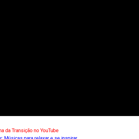
na da Transição no YouTube
: Músicas para relaxar e se inspirar