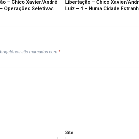
ção – Chico Xavier/André
Libertação – Chico Xavier/And
 – Operações Seletivas
Luiz – 4 – Numa Cidade Estran
brigatórios são marcados com
*
Site