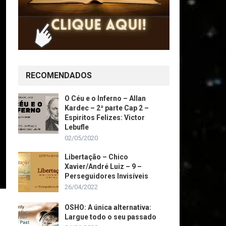
RECOMENDADOS
O Céu e o Inferno – Allan
Kardec – 2ª parte Cap 2 –
Espiritos Felizes: Victor
Lebufle
02/05/2020
Libertação – Chico
Xavier/André Luiz – 9 –
Perseguidores Invisíveis
26/04/2022
OSHO: A única alternativa:
Largue todo o seu passado