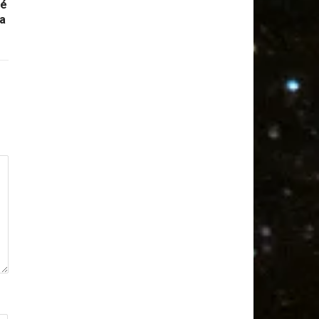
ré
ha