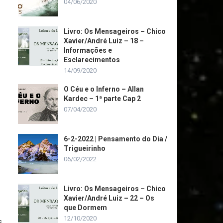
04/06/2020
Livro: Os Mensageiros – Chico
Xavier/André Luiz – 18 –
Informações e
Esclarecimentos
14/09/2020
O Céu e o Inferno – Allan
Kardec – 1ª parte Cap 2
07/04/2020
6-2-2022 | Pensamento do Dia /
Trigueirinho
06/02/2022
Livro: Os Mensageiros – Chico
Xavier/André Luiz – 22 – Os
que Dormem
12/10/2020
s