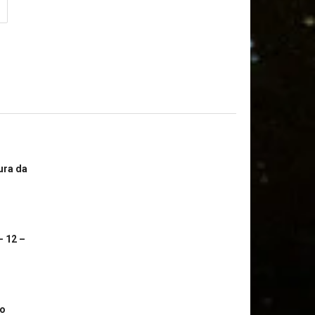
ura da
– 12 –
co