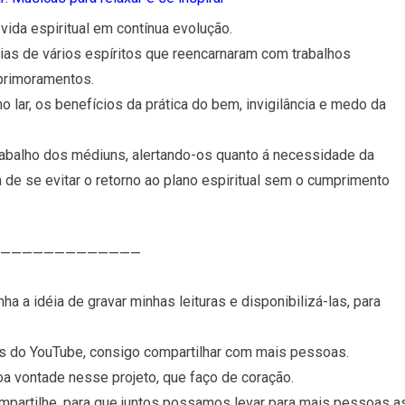
 vida espiritual em contínua evolução.
cias de vários espíritos que reencarnaram com trabalhos
primoramentos.
 lar, os benefícios da prática do bem, invigilância e medo da
trabalho dos médiuns, alertando-os quanto á necessidade da
m de se evitar o retorno ao plano espiritual sem o cumprimento
—————————————
ha a idéia de gravar minhas leituras e disponibilizá-las, para
vés do YouTube, consigo compartilhar com mais pessoas.
oa vontade nesse projeto, que faço de coração.
compartilhe, para que juntos possamos levar para mais pessoas a