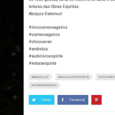
leituras das Obras Espíritas.
Abraços fraternos!
#livroosmensageiros
#osmensageiros
#chicoxavier
#andreluiz
#audiolivroespirita
#leituraespirita
#ANDRELUIZ
#AUDIOLIVROESPIRITA
#CHICOXAVI
#OSMENSAGEIROS
Twitter
Facebook