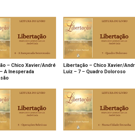
ção – Chico Xavier/André
Libertação – Chico Xavier/And
 – A Inesperada
Luiz – 7 – Quadro Doloroso
ssão