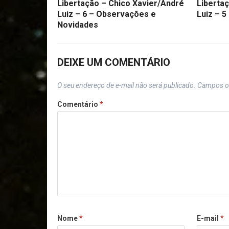
Libertação – Chico Xavier/André
Liberta
Luiz – 6 – Observações e
Luiz – 5
Novidades
DEIXE UM COMENTÁRIO
O seu endereço de e-mail não será publicado.
Campos o
Comentário
*
Nome
*
E-mail
*