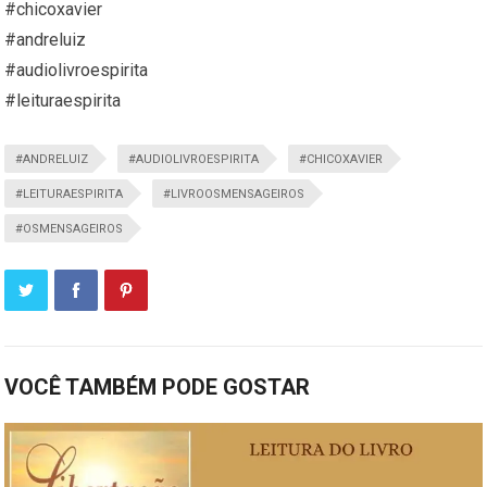
#chicoxavier
#andreluiz
#audiolivroespirita
#leituraespirita
#ANDRELUIZ
#AUDIOLIVROESPIRITA
#CHICOXAVIER
#LEITURAESPIRITA
#LIVROOSMENSAGEIROS
#OSMENSAGEIROS
VOCÊ TAMBÉM PODE GOSTAR