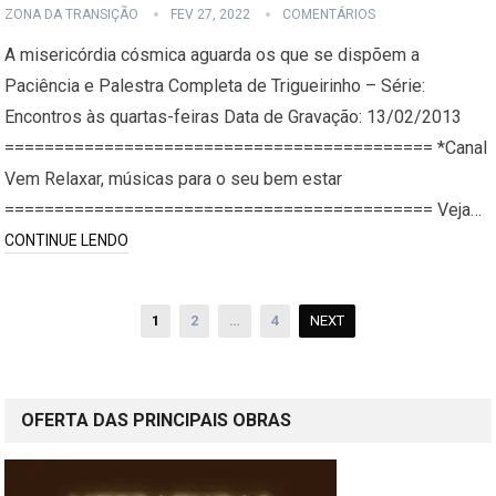
ZONA DA TRANSIÇÃO
FEV 27, 2022
COMENTÁRIOS
A misericórdia cósmica aguarda os que se dispõem a
Paciência e Palestra Completa de Trigueirinho – Série:
Encontros às quartas-feiras Data de Gravação: 13/02/2013
=========================================== *Canal
Vem Relaxar, músicas para o seu bem estar
=========================================== Veja…
CONTINUE LENDO
Paginação
1
2
…
4
NEXT
de
posts
OFERTA DAS PRINCIPAIS OBRAS