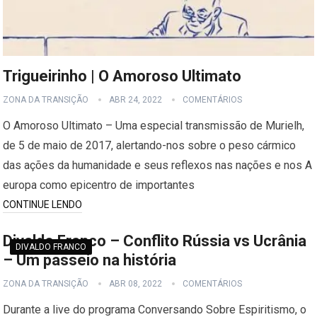
Trigueirinho | O Amoroso Ultimato
ZONA DA TRANSIÇÃO
ABR 24, 2022
COMENTÁRIOS
O Amoroso Ultimato – Uma especial transmissão de Murielh,
de 5 de maio de 2017, alertando-nos sobre o peso cármico
das ações da humanidade e seus reflexos nas nações e nos A
europa como epicentro de importantes
CONTINUE LENDO
Divaldo Franco – Conflito Rússia vs Ucrânia
DIVALDO FRANCO
– Um passeio na história
ZONA DA TRANSIÇÃO
ABR 08, 2022
COMENTÁRIOS
Durante a live do programa Conversando Sobre Espiritismo, o