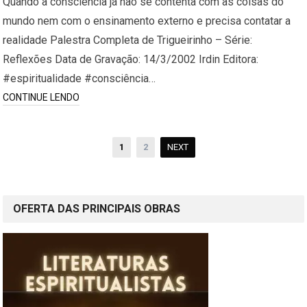
Quando a consciência já não se contenta com as coisas do
mundo nem com o ensinamento externo e precisa contatar a
realidade Palestra Completa de Trigueirinho – Série:
Reflexões Data de Gravação: 14/3/2002 Irdin Editora:
#espiritualidade #consciência…
CONTINUE LENDO
Paginação
1
2
NEXT
de
posts
OFERTA DAS PRINCIPAIS OBRAS