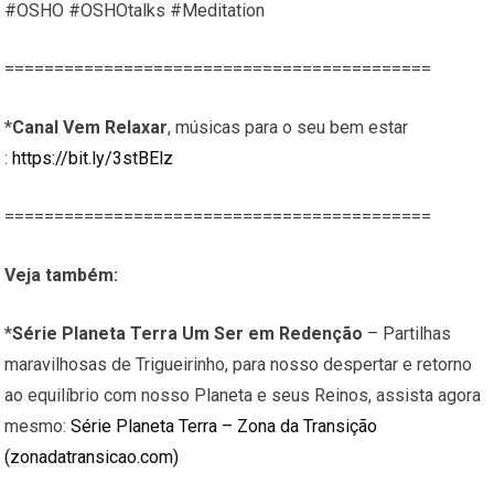
#OSHO #OSHOtalks #Meditation
===========================================
*
Canal Vem Relaxar
, músicas para o seu bem estar
:
https://bit.ly/3stBElz
===========================================
Veja também:
*
Série Planeta Terra Um Ser em Redenção
– Partilhas
maravilhosas de Trigueirinho, para nosso despertar e retorno
ao equilíbrio com nosso Planeta e seus Reinos, assista agora
mesmo:
Série Planeta Terra – Zona da Transição
(zonadatransicao.com)