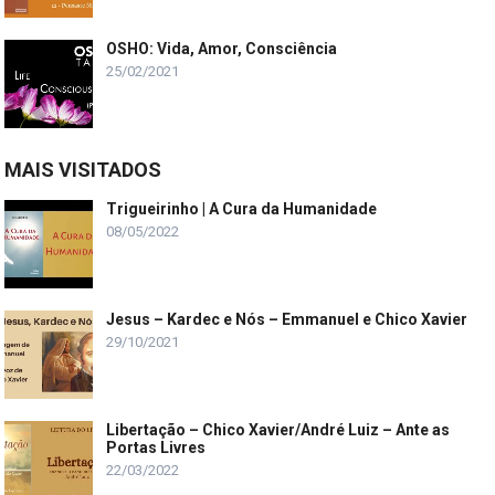
OSHO: Vida, Amor, Consciência
25/02/2021
MAIS VISITADOS
Trigueirinho | A Cura da Humanidade
08/05/2022
Jesus – Kardec e Nós – Emmanuel e Chico Xavier
29/10/2021
Libertação – Chico Xavier/André Luiz – Ante as
Portas Livres
22/03/2022