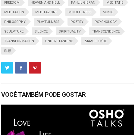
FREEDOM
HEAVEN AND HELL
KAHLIL GIBRAN
MEDITATIE
MEDITATION
MEDITAZIONE
MINDFULNESS
MUSIC
PHILOSOPHY
PLAYFULNESS
POETRY
PSYCHOLOGY
SCULPTURE
SILENCE
SPIRITUALITY
TRANSCENDENCE
TRANSFORMATION
UNDERSTANDING
ΔΙΑΛΟΓΙΣΜΌΣ
瞑想
VOCÊ TAMBÉM PODE GOSTAR