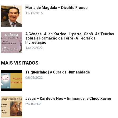
Maria de Magdala – Divaldo Franco
11/11/2016
A Gênese- Allan Kardec- 1ªparte -Cap8 -As Teorias
sobre a Formação da Terra -A Teoria da
Incrustação
13/02/2022
MAIS VISITADOS
Trigueirinho | A Cura da Humanidade
08/05/2022
Jesus – Kardec e Nós – Emmanuel e Chico Xavier
29/10/2021