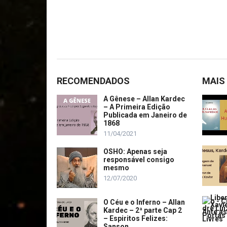
RECOMENDADOS
MAIS
A Gênese – Allan Kardec
– A Primeira Edição
Publicada em Janeiro de
1868
11/04/2021
OSHO: Apenas seja
responsável consigo
mesmo
12/07/2020
O Céu e o Inferno – Allan
Kardec – 2ª parte Cap 2
– Espiritos Felizes:
Sanson