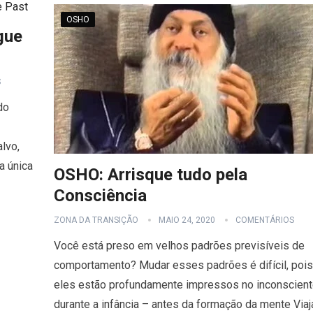
OSHO
gue
S
do
lvo,
a única
OSHO: Arrisque tudo pela
Consciência
ZONA DA TRANSIÇÃO
MAIO 24, 2020
COMENTÁRIOS
Você está preso em velhos padrões previsíveis de
comportamento? Mudar esses padrões é difícil, pois
eles estão profundamente impressos no inconscien
durante a infância – antes da formação da mente Viaj