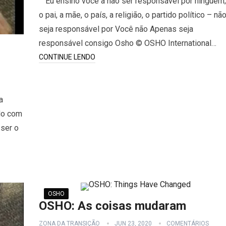
“Eu ensino você a não ser responsável por ninguém;
o pai, a mãe, o país, a religião, o partido político – nã
seja responsável por Você não Apenas seja
responsável consigo Osho © OSHO International…
CONTINUE LENDO
a
do com
ser o
OSHO
OSHO: As coisas mudaram
ZONA DA TRANSIÇÃO
JUN 23, 2020
COMENTÁRIOS