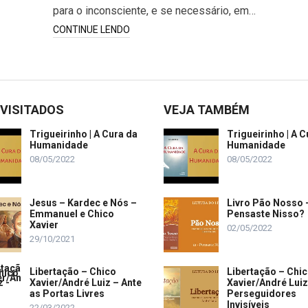
para o inconsciente, e se necessário, em…
CONTINUE LENDO
 VISITADOS
VEJA TAMBÉM
Trigueirinho | A Cura da
Trigueirinho | A C
Humanidade
Humanidade
08/05/2022
08/05/2022
Jesus – Kardec e Nós –
Livro Pão Nosso 
Emmanuel e Chico
Pensaste Nisso?
Xavier
02/05/2022
29/10/2021
Libertação – Chico
Libertação – Chi
Xavier/André Luiz – Ante
Xavier/André Luiz
as Portas Livres
Perseguidores
Invisíveis
22/03/2022