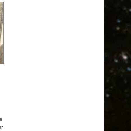
te
ar