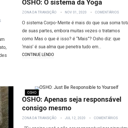
OSHO: O sistema da Yoga
ZONA DA TRANSIÇÃO
NOV 01, 2020
COMENTÁRIOS
S
O sistema Corpo-Mente é mais do que sua soma tot
de suas partes, embora muitas vezes o tratamos
como Mas o que é isso? é “Mais”? Osho diz: que
um
‘mais’ é sua alma que penetra tudo em…
ato,
CONTINUE LENDO
ndes
OSHO
OSHO: Apenas seja responsável
consigo mesmo
ZONA DA TRANSIÇÃO
JUL 12, 2020
COMENTÁRIOS