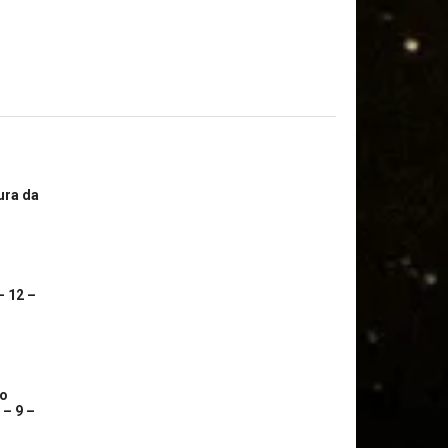
ura da
– 12 –
co
 – 9 –