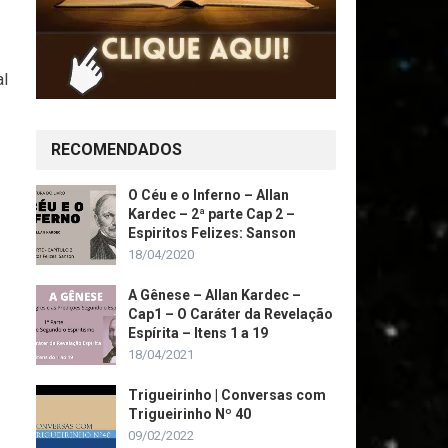
al
RECOMENDADOS
O Céu e o Inferno – Allan
Kardec – 2ª parte Cap 2 –
Espiritos Felizes: Sanson
18/04/2020
A Gênese – Allan Kardec –
Cap1 – O Caráter da Revelação
Espírita – Itens 1 a 19
18/04/2021
Trigueirinho | Conversas com
Trigueirinho Nº 40
09/02/2022