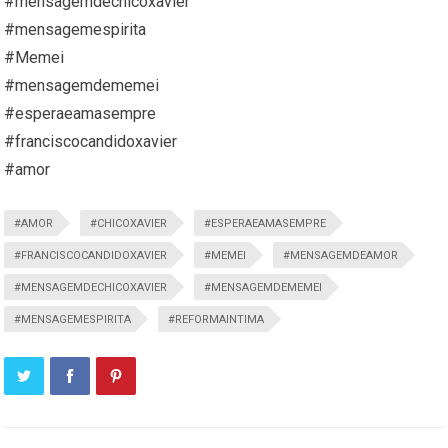
#mensagemdechicoxavier
#mensagemespirita
#Memei
#mensagemdememei
#esperaeamasempre
#franciscocandidoxavier
#amor
#AMOR
#CHICOXAVIER
#ESPERAEAMASEMPRE
#FRANCISCOCANDIDOXAVIER
#MEMEI
#MENSAGEMDEAMOR
#MENSAGEMDECHICOXAVIER
#MENSAGEMDEMEMEI
#MENSAGEMESPIRITA
#REFORMAINTIMA