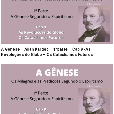
A Gênese – Allan Kardec – 1ªparte – Cap 9 -As
Revoluções do Globo – Os Cataclismos Futuros