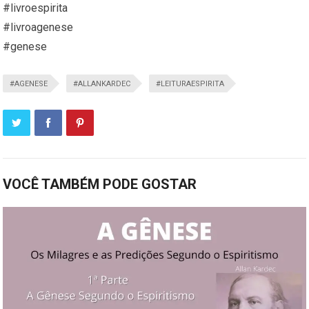
#livroespirita
#livroagenese
#genese
#AGENESE
#ALLANKARDEC
#LEITURAESPIRITA
VOCÊ TAMBÉM PODE GOSTAR