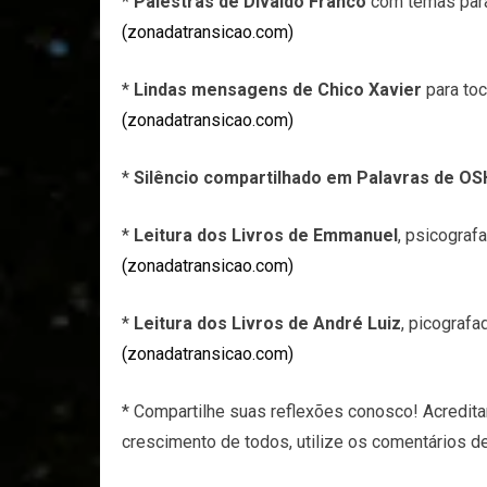
*
Palestras de Divaldo Franco
com temas para 
(zonadatransicao.com)
*
Lindas mensagens de Chico Xavier
para toc
(zonadatransicao.com)
*
Silêncio compartilhado em Palavras de O
*
Leitura dos Livros de Emmanuel
, psicograf
(zonadatransicao.com)
*
Leitura dos Livros de André Luiz
, picografa
(zonadatransicao.com)
* Compartilhe suas reflexões conosco! Acredit
crescimento de todos, utilize os comentários d