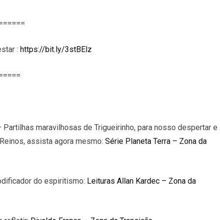
======
star :
https://bit.ly/3stBElz
=====
 Partilhas maravilhosas de Trigueirinho, para nosso despertar e
s Reinos, assista agora mesmo:
Série Planeta Terra – Zona da
dificador do espiritismo:
Leituras Allan Kardec – Zona da