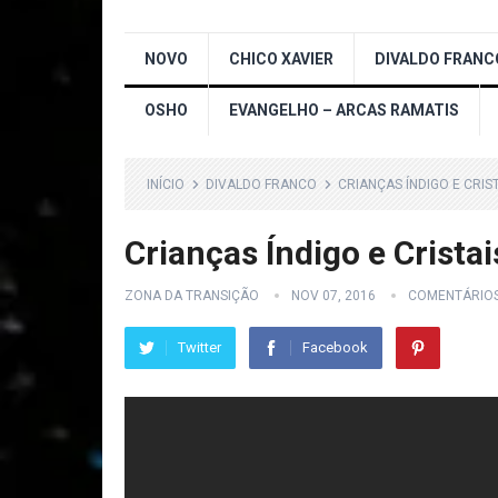
NOVO
CHICO XAVIER
DIVALDO FRANC
OSHO
EVANGELHO – ARCAS RAMATIS
INÍCIO
DIVALDO FRANCO
CRIANÇAS ÍNDIGO E CRIS
Crianças Índigo e Crista
ZONA DA TRANSIÇÃO
NOV 07, 2016
COMENTÁRIO
Twitter
Facebook