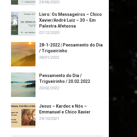
29/06/2020
Livro: Os Mensageiros – Chico
Xavier/André Luiz – 30 – Em
Palestra Afetuosa
07/12/2020
28-1-2022 | Pensamento do Dia
/ Trigueirinho
28/01/2022
Pensamento do Dia /
Trigueirinho / 20.02.2022
20/02/2022
Jesus – Kardec e Nós –
Emmanuel e Chico Xavier
29/10/2021