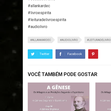
#allankardec
#livroespirita
#leituradelivroespirita
#audiolivro
#ALLANKARDEC
#AUDIOLIVRO
#LEITURADELIVRO
Twitter
Facebook
VOCÊ TAMBÉM PODE GOSTAR