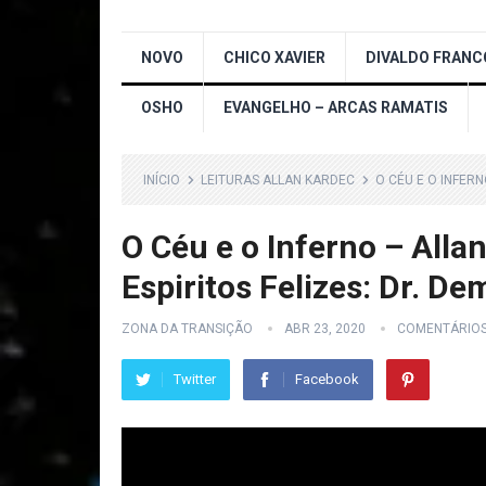
NOVO
CHICO XAVIER
DIVALDO FRANC
OSHO
EVANGELHO – ARCAS RAMATIS
INÍCIO
LEITURAS ALLAN KARDEC
O CÉU E O INFERN
O Céu e o Inferno – Alla
Espiritos Felizes: Dr. D
ZONA DA TRANSIÇÃO
ABR 23, 2020
COMENTÁRIO
Twitter
Facebook