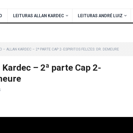
O
LEITURAS ALLAN KARDEC
LEITURAS ANDRÉ LUIZ
O – ALLAN KARDEC – 2ª PARTE CAP 2- ESPIRITOS FELIZES: DR. DEMEURE
n Kardec – 2ª parte Cap 2-
emeure
S