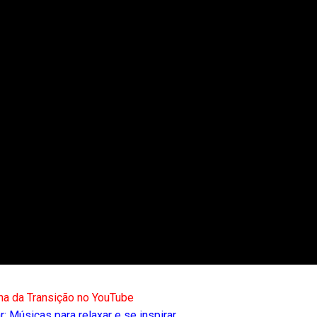
na da Transição no YouTube
: Músicas para relaxar e se inspirar