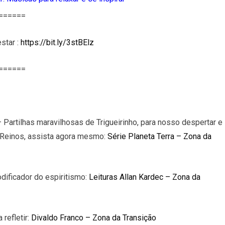
======
star :
https://bit.ly/3stBElz
======
 Partilhas maravilhosas de Trigueirinho, para nosso despertar e
s Reinos, assista agora mesmo:
Série Planeta Terra – Zona da
dificador do espiritismo:
Leituras Allan Kardec – Zona da
refletir:
Divaldo Franco – Zona da Transição