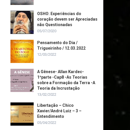
OSHO: Experiências do
coração devem ser Apreciadas
não Questionadas
05/07/2020
Pensamento do Dia /
Trigueirinho / 12.03.2022
12/03/2022
A Gênese- Allan Kardec-
1ªparte -Cap8 -As Teorias
sobre a Formação da Terra -A
Teoria da Incrustação
13/02/2022
Libertação – Chico
Xavier/André Luiz – 3 –
Entendimento
05/04/2022