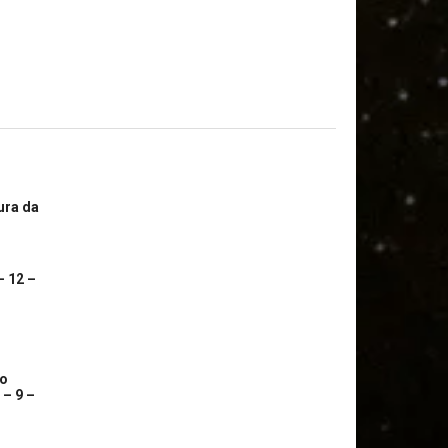
ura da
– 12 –
co
 – 9 –