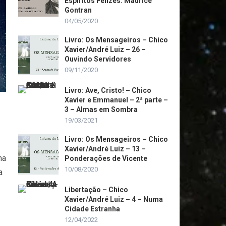
Espiritos Felizes: Maurice
Gontran
04/05/2020
Livro: Os Mensageiros – Chico
Xavier/André Luiz – 26 –
Ouvindo Servidores
09/11/2020
Livro: Ave, Cristo! – Chico
Xavier e Emmanuel – 2ª parte –
3 – Almas em Sombra
19/03/2021
Livro: Os Mensageiros – Chico
Xavier/André Luiz – 13 –
ma
Ponderações de Vicente
10/08/2020
a
Libertação – Chico
Xavier/André Luiz – 4 – Numa
Cidade Estranha
12/04/2022