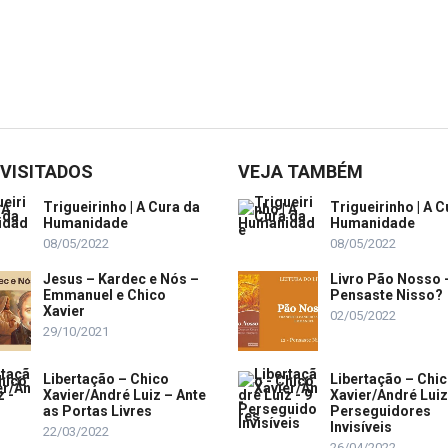
 VISITADOS
VEJA TAMBÉM
Trigueirinho | A Cura da
Trigueirinho | A C
Humanidade
Humanidade
08/05/2022
08/05/2022
Jesus – Kardec e Nós –
Livro Pão Nosso 
Emmanuel e Chico
Pensaste Nisso?
Xavier
02/05/2022
29/10/2021
Libertação – Chico
Libertação – Chi
Xavier/André Luiz – Ante
Xavier/André Luiz
as Portas Livres
Perseguidores
Invisíveis
22/03/2022
26/04/2022