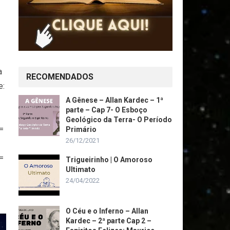
a
RECOMENDADOS
e:
A Gênese – Allan Kardec – 1ª
parte – Cap 7- O Esboço
Geológico da Terra- O Período
=
Primário
26/12/2021
=
Trigueirinho | O Amoroso
Ultimato
24/04/2022
O Céu e o Inferno – Allan
Kardec – 2ª parte Cap 2 –