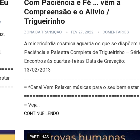
 Eu
Com Paciência e Fé … vêm a
Compreensão e o Alívio /
Trigueirinho
S
ZONA DA TRANSIÇÃO
FEV 27, 2022
COMENTÁRIOS
uz,
A misericórdia cósmica aguarda os que se dispõem 
o:
Paciência e Palestra Completa de Trigueirinho – Séri
Encontros às quartas-feiras Data de Gravação:
=====
13/02/2013
estar
=========================================
=====
= *Canal Vem Relaxar, músicas para o seu bem estar
=========================================
= Veja…
CONTINUE LENDO
PARTILHAS