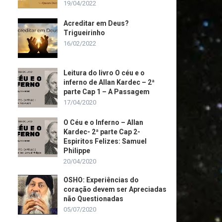
19/04/2022
Acreditar em Deus?
Trigueirinho
16/02/2022
Leitura do livro O céu e o
inferno de Allan Kardec – 2ª
parte Cap 1 – A Passagem
17/04/2020
O Céu e o Inferno – Allan
Kardec- 2ª parte Cap 2-
Espiritos Felizes: Samuel
Philippe
20/04/2020
OSHO: Experiências do
coração devem ser Apreciadas
não Questionadas
05/07/2020