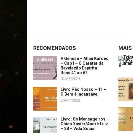
RECOMENDADOS
MAIS
A Gênese – Allan Kardec
– Cap1 – O Caráter da
Revelação Espírita –
Itens 41 ao 62
02/05/2021
Livro Pão Nosso – 11 –
O Bem é Incansável
25/04/2022
Livro: Os Mensageiros –
Chico Xavier/André Luiz
– 28 – Vida Social