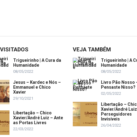
 VISITADOS
VEJA TAMBÉM
Trigueirinho | A Cura da
Trigueirinho | A C
Humanidade
Humanidade
08/05/2022
08/05/2022
Jesus – Kardec e Nós –
Livro Pão Nosso 
Emmanuel e Chico
Pensaste Nisso?
Xavier
02/05/2022
29/10/2021
Libertação – Chi
Xavier/André Luiz
Libertação – Chico
Perseguidores
Xavier/André Luiz – Ante
Invisíveis
as Portas Livres
26/04/2022
22/03/2022