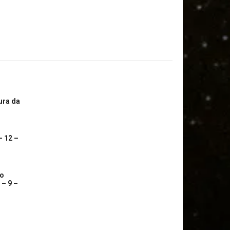
ura da
– 12 –
co
 – 9 –