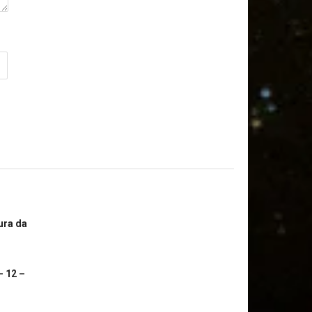
ura da
– 12 –