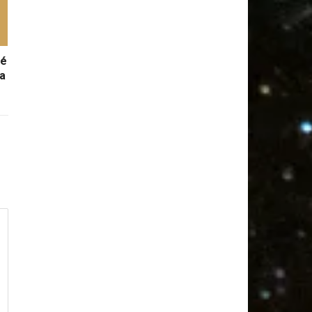
ré
ha