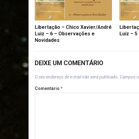
Libertação – Chico Xavier/André
Liberta
Luiz – 6 – Observações e
Luiz – 5
Novidades
DEIXE UM COMENTÁRIO
O seu endereço de e-mail não será publicado.
Campos o
Comentário
*