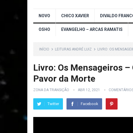
NOVO
CHICO XAVIER
DIVALDO FRANC
OSHO
EVANGELHO – ARCAS RAMATIS
INÍCIO
LEITURAS ANDRÉ LUIZ
LIVRO: OS MENSAGEI
Livro: Os Mensageiros – 
Pavor da Morte
ZONA DA TRANSIÇÃO
ABR 12, 2021
COMENTÁRIO
Twitter
Facebook