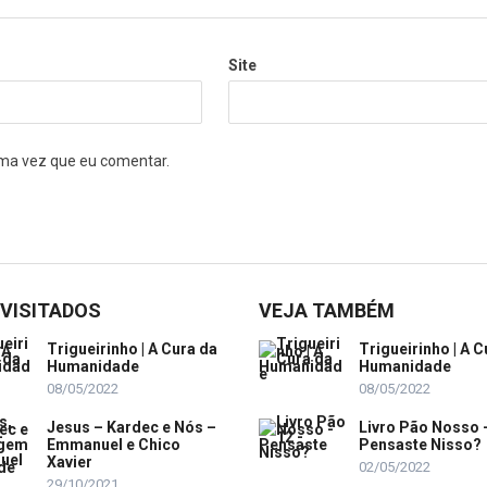
Site
ma vez que eu comentar.
 VISITADOS
VEJA TAMBÉM
Trigueirinho | A Cura da
Trigueirinho | A C
Humanidade
Humanidade
08/05/2022
08/05/2022
Jesus – Kardec e Nós –
Livro Pão Nosso 
Emmanuel e Chico
Pensaste Nisso?
Xavier
02/05/2022
29/10/2021