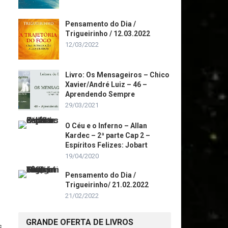
Pensamento do Dia /
Trigueirinho / 12.03.2022
12/03/2022
Livro: Os Mensageiros – Chico
Xavier/André Luiz – 46 –
Aprendendo Sempre
29/03/2021
O Céu e o Inferno – Allan
Kardec – 2ª parte Cap 2 –
Espíritos Felizes: Jobart
19/04/2020
Pensamento do Dia /
Trigueirinho/ 21.02.2022
21/02/2022
GRANDE OFERTA DE LIVROS
s