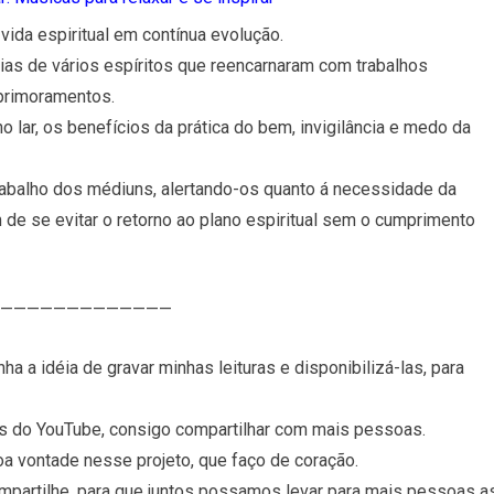
 vida espiritual em contínua evolução.
cias de vários espíritos que reencarnaram com trabalhos
primoramentos.
 lar, os benefícios da prática do bem, invigilância e medo da
trabalho dos médiuns, alertando-os quanto á necessidade da
m de se evitar o retorno ao plano espiritual sem o cumprimento
—————————————
ha a idéia de gravar minhas leituras e disponibilizá-las, para
vés do YouTube, consigo compartilhar com mais pessoas.
oa vontade nesse projeto, que faço de coração.
compartilhe, para que juntos possamos levar para mais pessoas a