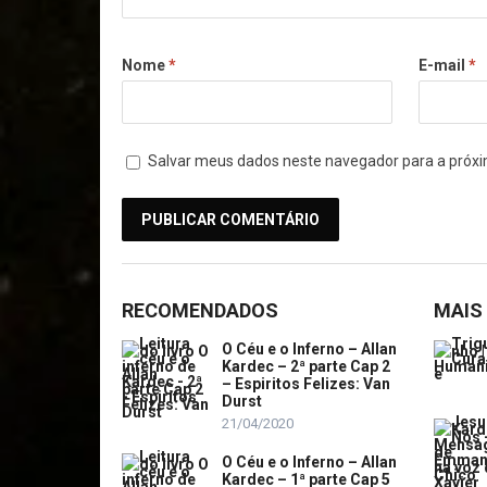
Nome
*
E-mail
*
Salvar meus dados neste navegador para a próxi
RECOMENDADOS
MAIS
O Céu e o Inferno – Allan
Kardec – 2ª parte Cap 2
– Espiritos Felizes: Van
Durst
21/04/2020
O Céu e o Inferno – Allan
Kardec – 1ª parte Cap 5