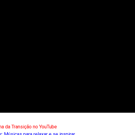
na da Transição no YouTube
: Músicas para relaxar e se inspirar