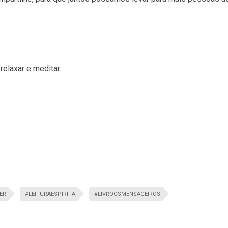
elaxar e meditar.
ER
#LEITURAESPIRITA
#LIVROOSMENSAGEIROS