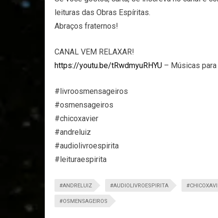
leituras das Obras Espíritas.
Abraços fraternos!
CANAL VEM RELAXAR!
https://youtu.be/tRwdmyuRHYU
– Músicas para r
#livroosmensageiros
#osmensageiros
#chicoxavier
#andreluiz
#audiolivroespirita
#leituraespirita
#ANDRELUIZ
#AUDIOLIVROESPIRITA
#CHICOXAVI
#OSMENSAGEIROS