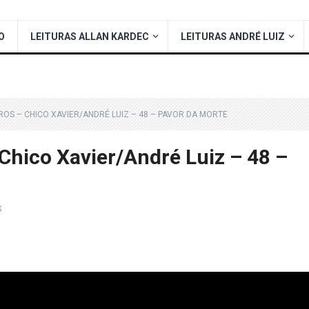
O
LEITURAS ALLAN KARDEC
LEITURAS ANDRÉ LUIZ
ROS – CHICO XAVIER/ANDRÉ LUIZ – 48 – PAVOR DA MORTE
Chico Xavier/André Luiz – 48 –
S