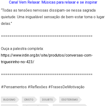
Canal Vem Relaxar: Músicas para relaxar e se inspirar
“Todas as tensões nervosas dissipam-se nessa sagrada
quietude. Uma inigualável sensação de bem-estar toma o lugar
delas.”
===========================================
Ouça a palestra completa:
https://www.irdin.org.br/site/produtos/conversas-com-
trigueirinho-no-423/
===========================================
#Pensamentos #Reflexões #FrasesDeMotivação
BUDISMO
CRISTO
DOUBTS
ESOTERISMO