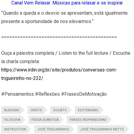
Canal Vem Relaxar: Músicas para relaxar e se inspirar
“Quando a queda e o desvio se apresentam, está igualmente
presente a oportunidade de nos elevarmos.”
===========================================
Ouça a palestra completa / Listen to the full lecture / Escuche
la charla completa:
https://www.irdin.org.br/site/produtos/conversas-com-
trigueirinho-no-222/
#Pensamentos #Reflexões #FrasesDeMotivação
BUDISMO
CRISTO
DOUBTS
ESOTERISMO
FILOSOFIA
FÍSICA QUÂNTICA
FRASES INSPIRADORAS
INSTRUCTION
JOSÉ TRIGUEIRINHO
JOSÉ TRIGUEIRINHO NETTO