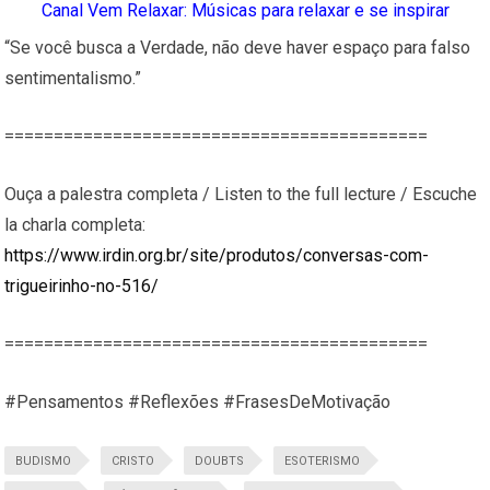
Canal Vem Relaxar: Músicas para relaxar e se inspirar
“Se você busca a Verdade, não deve haver espaço para falso
sentimentalismo.”
===========================================
Ouça a palestra completa / Listen to the full lecture / Escuche
la charla completa:
https://www.irdin.org.br/site/produtos/conversas-com-
trigueirinho-no-516/
===========================================
#Pensamentos #Reflexões #FrasesDeMotivação
BUDISMO
CRISTO
DOUBTS
ESOTERISMO