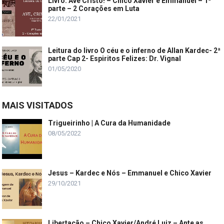
Livro: Ave Cristo! – Chico Xavier e Emmanuel – 1ª
parte – 2 Corações em Luta
22/01/2021
Leitura do livro O céu e o inferno de Allan Kardec- 2ª
parte Cap 2- Espiritos Felizes: Dr. Vignal
01/05/2020
MAIS VISITADOS
Trigueirinho | A Cura da Humanidade
08/05/2022
Jesus – Kardec e Nós – Emmanuel e Chico Xavier
29/10/2021
Libertação – Chico Xavier/André Luiz – Ante as