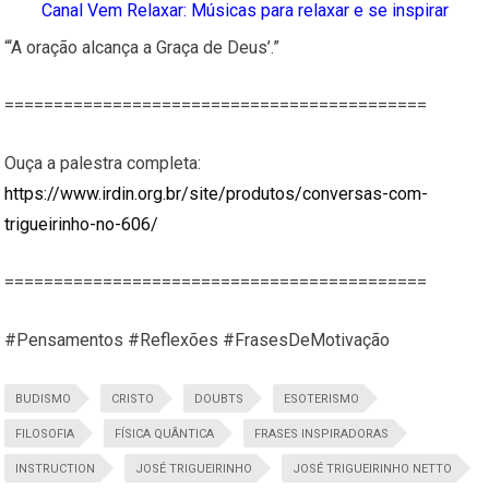
Canal Vem Relaxar: Músicas para relaxar e se inspirar
“‘A oração alcança a Graça de Deus’.”
===========================================
Ouça a palestra completa:
https://www.irdin.org.br/site/produtos/conversas-com-
trigueirinho-no-606/
===========================================
#Pensamentos #Reflexões #FrasesDeMotivação
BUDISMO
CRISTO
DOUBTS
ESOTERISMO
FILOSOFIA
FÍSICA QUÂNTICA
FRASES INSPIRADORAS
INSTRUCTION
JOSÉ TRIGUEIRINHO
JOSÉ TRIGUEIRINHO NETTO