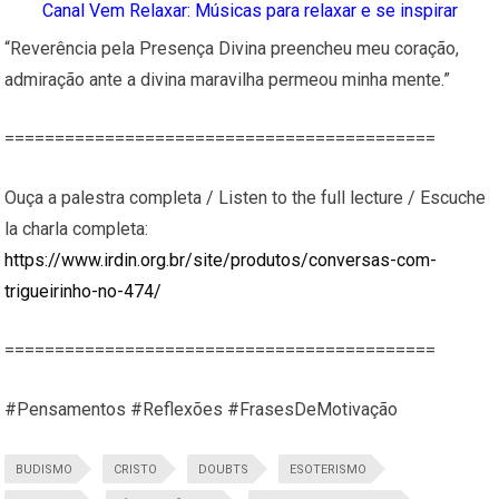
Canal Vem Relaxar: Músicas para relaxar e se inspirar
“Reverência pela Presença Divina preencheu meu coração,
admiração ante a divina maravilha permeou minha mente.”
===========================================
Ouça a palestra completa / Listen to the full lecture / Escuche
la charla completa:
https://www.irdin.org.br/site/produtos/conversas-com-
trigueirinho-no-474/
===========================================
#Pensamentos #Reflexões #FrasesDeMotivação
BUDISMO
CRISTO
DOUBTS
ESOTERISMO